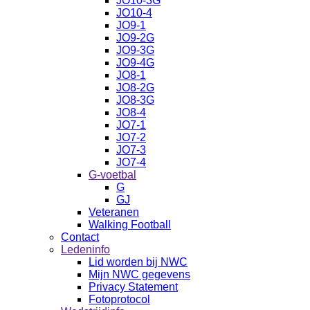
JO10-3G
JO10-4
JO9-1
JO9-2G
JO9-3G
JO9-4G
JO8-1
JO8-2G
JO8-3G
JO8-4
JO7-1
JO7-2
JO7-3
JO7-4
G-voetbal
G
GJ
Veteranen
Walking Football
Contact
Ledeninfo
Lid worden bij NWC
Mijn NWC gegevens
Privacy Statement
Fotoprotocol