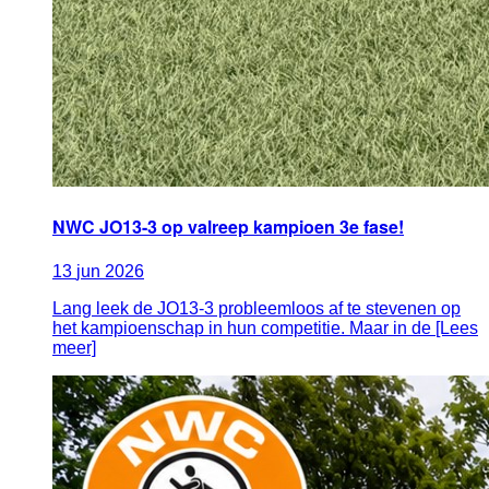
NWC JO13-3 op valreep kampioen 3e fase!
13
jun
2026
Lang leek de JO13-3 probleemloos af te stevenen op
het kampioenschap in hun competitie. Maar in de [Lees
meer]