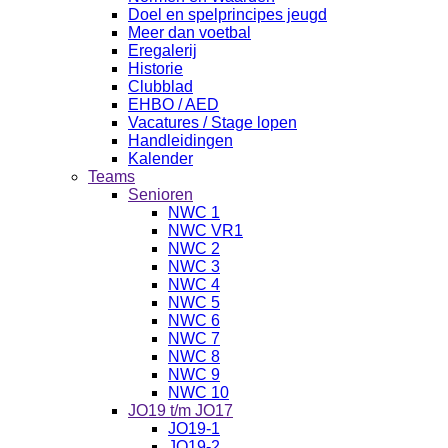
Doel en spelprincipes jeugd
Meer dan voetbal
Eregalerij
Historie
Clubblad
EHBO / AED
Vacatures / Stage lopen
Handleidingen
Kalender
Teams
Senioren
NWC 1
NWC VR1
NWC 2
NWC 3
NWC 4
NWC 5
NWC 6
NWC 7
NWC 8
NWC 9
NWC 10
JO19 t/m JO17
JO19-1
JO19-2