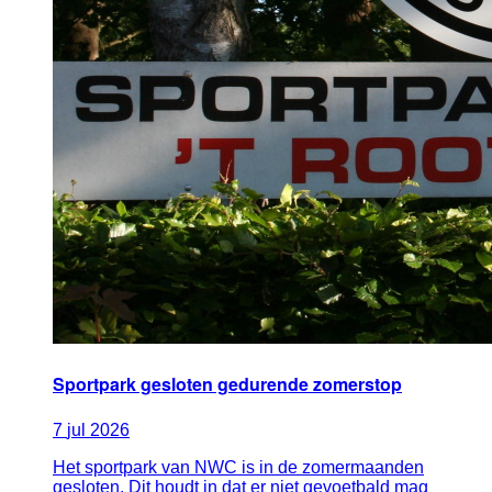
Sportpark gesloten gedurende zomerstop
7
jul
2026
Het sportpark van NWC is in de zomermaanden
gesloten. Dit houdt in dat er niet gevoetbald mag