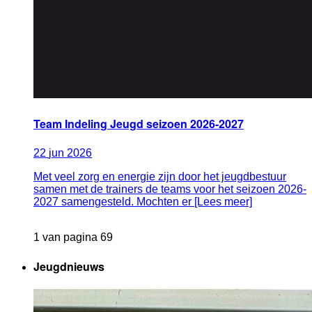
Team Indeling Jeugd seizoen 2026-2027
22
jun
2026
Met veel zorg en energie zijn door het jeugdbestuur
samen met de trainers de teams voor het seizoen 2026-
2027 samengesteld. Mochten er [Lees meer]
1 van pagina 69
Jeugdnieuws