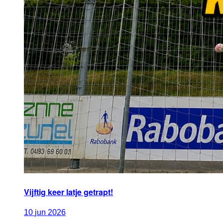
Vijftig keer latje getrapt!
10
jun
2026