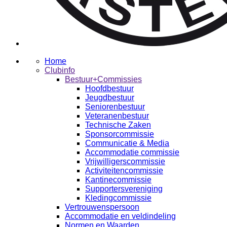
Home
Clubinfo
Bestuur+Commissies
Hoofdbestuur
Jeugdbestuur
Seniorenbestuur
Veteranenbestuur
Technische Zaken
Sponsorcommissie
Communicatie & Media
Accommodatie commissie
Vrijwilligerscommissie
Activiteitencommissie
Kantinecommissie
Supportersvereniging
Kledingcommissie
Vertrouwenspersoon
Accommodatie en veldindeling
Normen en Waarden